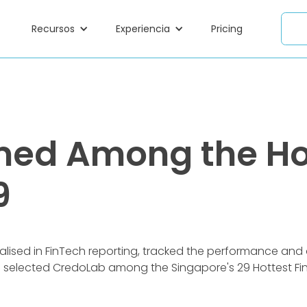
Recursos
Experiencia
Pricing
ed Among the Hot
9
alised in FinTech reporting, tracked the performance a
lected CredoLab among the Singapore's 29 Hottest Finte