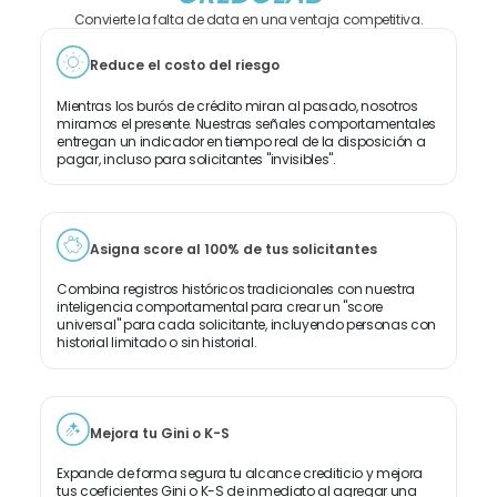
Convierte la falta de data en una ventaja competitiva.
Reduce el costo del riesgo
Mientras los burós de crédito miran al pasado, nosotros
miramos el presente. Nuestras señales comportamentales
entregan un indicador en tiempo real de la disposición a
pagar, incluso para solicitantes "invisibles".
Asigna score al 100% de tus solicitantes
Combina registros históricos tradicionales con nuestra
inteligencia comportamental para crear un "score
universal" para cada solicitante, incluyendo personas con
historial limitado o sin historial.
Mejora tu Gini o K-S
Expande de forma segura tu alcance crediticio y mejora
tus coeficientes Gini o K-S de inmediato al agregar una