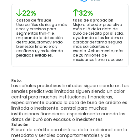
22%
32%
costos de fraude
tasa de aprobación
Usa perfiles de riesgo más
Mejora el poder predictivo
ricos y precisos para
más allá de la data de
segmentos thin-file,
buró de crédito por sí sola,
mejorando la detección
ayudando a los lenders a
de fraude, promoviendo
aprobar de forma segura
bienestar financiero y
más solicitantes a
confianza, y reduciendo
escala. Actualmente, más
pérdidas evitables.
de 20 millones de
mexicanos tienen acceso.
Reto:
Las señales predictivas limitadas siguen siendo un Las
señales predictivas limitadas siguen siendo un dolor
central para muchas instituciones financieras,
especialmente cuando la data de buró de crédito es
limitada o inexistente. central para muchas
instituciones financieras, especialmente cuando los
datos del buró son escasos o inexistentes.
Solución:
El buró de crédito combinó su data tradicional con la
metadata y señales comportamentales y de